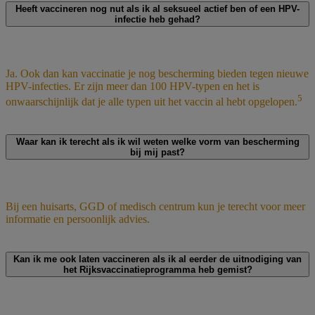
Heeft vaccineren nog nut als ik al seksueel actief ben of een HPV-
infectie heb gehad?
Ja. Ook dan kan vaccinatie je nog bescherming bieden tegen nieuwe
HPV-infecties. Er zijn meer dan 100 HPV-typen en het is
5
onwaarschijnlijk dat je alle typen uit het vaccin al hebt opgelopen.
Waar kan ik terecht als ik wil weten welke vorm van bescherming
bij mij past?
Bij een huisarts, GGD of medisch centrum kun je terecht voor meer
informatie en persoonlijk advies.
Kan ik me ook laten vaccineren als ik al eerder de uitnodiging van
het Rijksvaccinatieprogramma heb gemist?