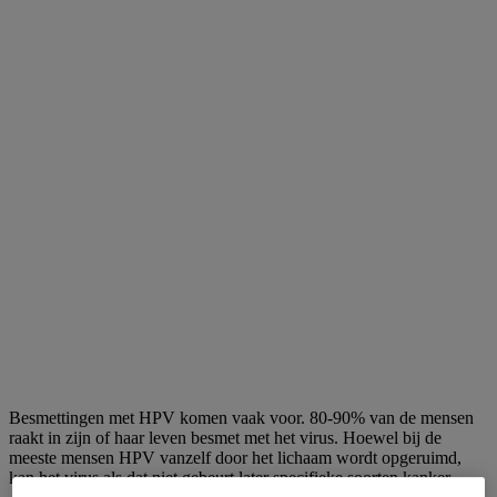
Besmettingen met HPV komen vaak voor. 80-90% van de mensen
raakt in zijn of haar leven besmet met het virus. Hoewel bij de
meeste mensen HPV vanzelf door het lichaam wordt opgeruimd,
kan het virus als dat niet gebeurt later specifieke soorten kanker
1,*