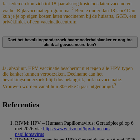
Ja. Iedereen kan zich tot 18 jaar alsnog kosteloos laten vaccineren
2
via het Rijksvaccinatieprogramma.
Ben je ouder dan 18 jaar? Dan
kun je je op eigen kosten laten vaccineren bij de huisarts, GGD, een
privékliniek of een vaccinatiecentrum.
Doet het bevolkingsonderzoek baarmoederhalskanker er nog toe
als ik al gevaccineerd ben?
Ja, absoluut. HPV-vaccinatie beschermt niet tegen alle HPV-typen
die kanker kunnen veroorzaken. Deelname aan het
bevolkingsonderzoek blijft dus belangrijk, ook na vaccinatie.
3
Vrouwen worden vanaf hun 30e elke 5 jaar uitgenodigd.
Referenties
RIVM; HPV – Humaan Papillomavirus; Geraadpleegd op 6
mei 2026 via:
https://www.rivm.nl/hpv-humaan-
papillomavirus
RIVM; Vaccineren tegen HPV; Geraadpleegd op 6 mei 2026